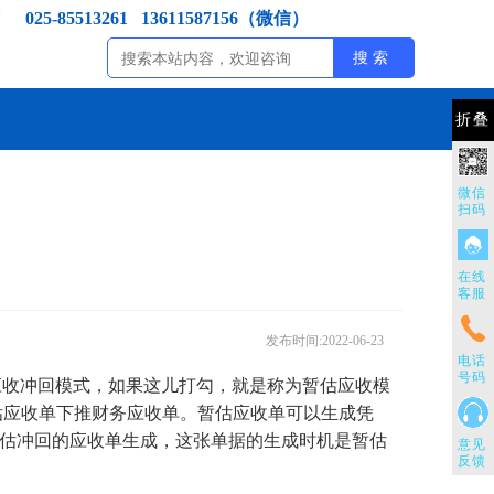
025-85513261 13611587156（微信）
折叠
微信
扫码
在线
客服
发布时间:2022-06-23
电话
号码
估应收冲回模式，如果这儿打勾，就是称为暂估应收模
估应收单下推财务应收单。暂估应收单可以生成凭
暂估冲回的应收单生成，这张单据的生成时机是暂估
意见
反馈