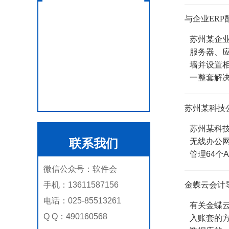
与企业ER
苏州某企业
服务器、
墙并设置相
一整套解决
苏州某科技
苏州某科技公
联系我们
无线办公网络
管理64个
微信公众号：软件会
金蝶云会计
手机：13611587156
电话：025-85513261
有关金蝶云会计
Q Q：490160568
入账套的方