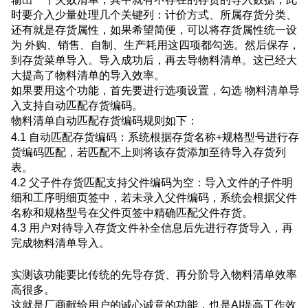
时要介入少量处理几个关键列：计价方式、所属存货分类、
还有就是存货属性，如果希望简便，可以将存货属性统一设
为 外购、销售、自制、生产耗用这四项都勾选。然后保存，
到存货菜单导入。导入成功后，再去导物料清单。这已经大
大提高了物料清单的导入效率。
如果要用这个功能，首先要进行选项设置，勾选 物料清单导
入支持自动匹配存货编码。
物料清单自动匹配存货编码规则如下：
4.1 自动匹配存货编码：系统根据存货名称+规格型号进行存
货编码匹配，若匹配不上则将该存货添加至待导入存货列
表。
4.2 父子件存货匹配支持父件编码为空：导入文件的子件明
细和工序明细页签中，若未录入父件编码，系统会根据父件
名称和规格型号在父件页签中精确匹配父件存货。
4.3 用户对待导入存货文件补全信息后先进行存货导入，再
完成物料清单导入。
实测该功能要比传统的先导存货、再分阶导入物料清单效率
高很多。
这就是厂商献给用户的诚心诚意的功能，也是AI提高工作效