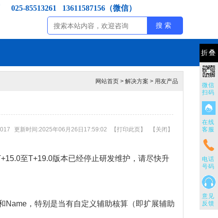
025-85513261 13611587156（微信）
折叠
网站首页
>
解决方案
>
用友产品
微信
扫码
在线
017
更新时间:2025年06月26日17:59:02
【
打印此页
】
【
关闭
】
客服
15.0至T+19.0版本已经停止研发维护，请尽快升
电话
号码
意见
e和Name，特别是当有自定义辅助核算（即扩展辅助
反馈